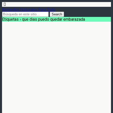
Remedios Naturales Para Todo
Etiquetas › que dias puedo quedar embarazada