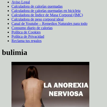
Aviso Legal
Calculadora de calorías quemadas
Calculadora de calorías quemadas en bicicleta
Calculadora de Índice de Masa Corporal (IMC)
Calculadora de peso corporal ideal
Canal de Youtube – Remedios Naturales para todo
Consumo diario de calorias
Política de Cookies
Política de Privacidad
Reclama tus regalos
bulimia