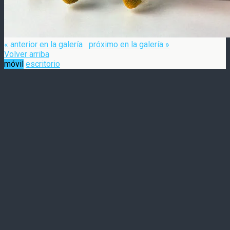
« anterior en la galería
próximo en la galería »
Volver arriba
móvil
escritorio