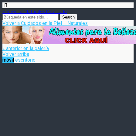
Remedios Naturales Para Todo
Volver a Cuidados en la Piel – Naturales
« anterior en la galería
Volver arriba
móvil
escritorio