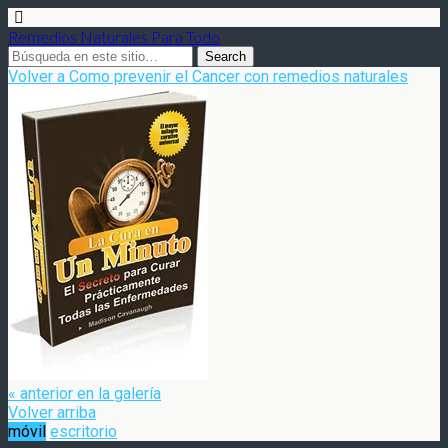
Remedios Naturales Para Todo
Volver a Como prevenir el Cancer con remedios naturales
« anterior en la galería
Volver arriba
móvil
escritorio