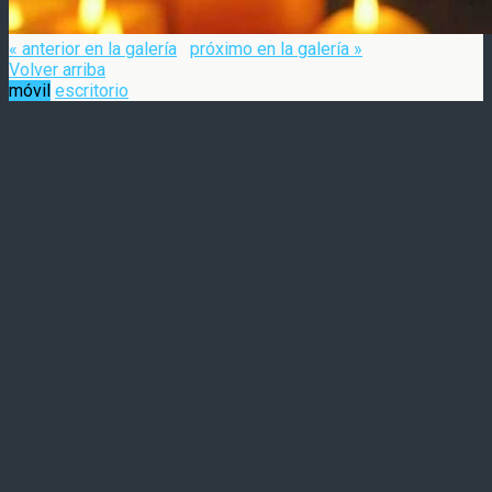
« anterior en la galería
próximo en la galería »
Volver arriba
móvil
escritorio