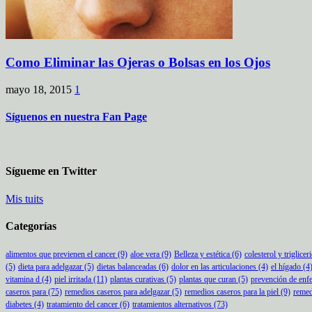
Como Eliminar las Ojeras o Bolsas en los Ojos
mayo 18, 2015
1
Síguenos en nuestra Fan Page
Sígueme en Twitter
Mis tuits
Categorías
alimentos que previenen el cancer
(9)
aloe vera
(9)
Belleza y estética
(6)
colesterol y triglicer
(5)
dieta para adelgazar
(5)
dietas balanceadas
(6)
dolor en las articulaciones
(4)
el hígado
(4
vitamina d
(4)
piel irritada
(11)
plantas curativas
(5)
plantas que curan
(5)
prevención de enf
caseros para
(75)
remedios caseros para adelgazar
(5)
remedios caseros para la piel
(9)
remed
diabetes
(4)
tratamiento del cancer
(6)
tratamientos alternativos
(73)