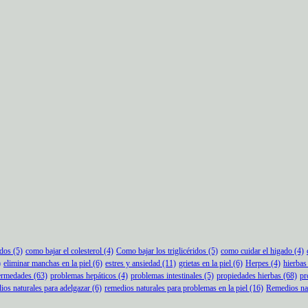
idos
(5)
como bajar el colesterol
(4)
Como bajar los triglicéridos
(5)
como cuidar el higado
(4)
)
eliminar manchas en la piel
(6)
estres y ansiedad
(11)
grietas en la piel
(6)
Herpes
(4)
hierbas
ermedades
(63)
problemas hepáticos
(4)
problemas intestinales
(5)
propiedades hierbas
(68)
pr
ios naturales para adelgazar
(6)
remedios naturales para problemas en la piel
(16)
Remedios nat