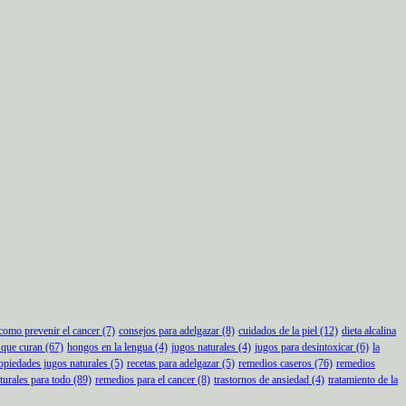
como prevenir el cancer
(7)
consejos para adelgazar
(8)
cuidados de la piel
(12)
dieta alcalina
 que curan
(67)
hongos en la lengua
(4)
jugos naturales
(4)
jugos para desintoxicar
(6)
la
opiedades jugos naturales
(5)
recetas para adelgazar
(5)
remedios caseros
(76)
remedios
urales para todo
(89)
remedios para el cancer
(8)
trastornos de ansiedad
(4)
tratamiento de la