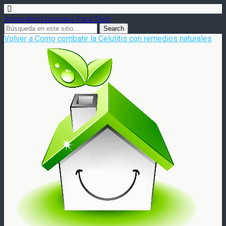
Remedios Naturales Para Todo
Volver a Como combatir la Celulitis con remedios naturales