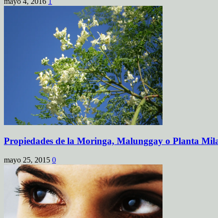
mayo 4, 2016
1
Propiedades de la Moringa, Malunggay o Planta Mil
mayo 25, 2015
0