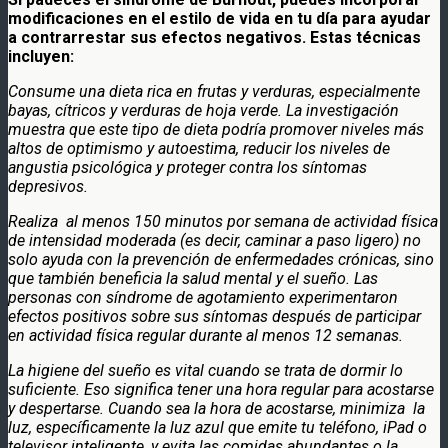
modificaciones en el estilo de vida en tu día para ayudar
a contrarrestar sus efectos negativos. Estas técnicas
incluyen:
Consume una dieta rica en frutas y verduras, especialmente
bayas, cítricos y verduras de hoja verde. La investigación
muestra que este tipo de dieta podría promover niveles más
altos de optimismo y autoestima, reducir los niveles de
angustia psicológica y proteger contra los síntomas
depresivos.
Realiza al menos 150 minutos por semana de actividad física
de intensidad moderada (es decir, caminar a paso ligero) no
solo ayuda con la prevención de enfermedades crónicas, sino
que también beneficia la salud mental y el sueño. Las
personas con síndrome de agotamiento experimentaron
efectos positivos sobre sus síntomas después de participar
en actividad física regular durante al menos 12 semanas.
La higiene del sueño es vital cuando se trata de dormir lo
suficiente. Eso significa tener una hora regular para acostarse
y despertarse. Cuando sea la hora de acostarse, minimiza la
luz, específicamente la luz azul que emite tu teléfono, iPad o
televisor inteligente, y evita las comidas abundantes o la