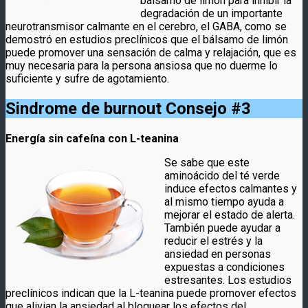
bálsamo de limón para inhibir la
degradación de un importante
neurotransmisor calmante en el cerebro, el GABA, como se
demostró en estudios preclínicos que el bálsamo de limón
puede promover una sensación de calma y relajación, que es
muy necesaria para la persona ansiosa que no duerme lo
suficiente y sufre de agotamiento.
Sindrome de burnout
Consejo #3
Energía sin cafeína con L-teanina
Se sabe que este
aminoácido del té verde
induce efectos calmantes y
al mismo tiempo ayuda a
mejorar el estado de alerta.
También puede ayudar a
reducir el estrés y la
ansiedad en personas
expuestas a condiciones
estresantes. Los estudios
preclínicos indican que la L-teanina puede promover efectos
que alivian la ansiedad al bloquear los efectos del