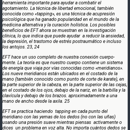
herramienta importante para ayudar a combatir el
agotamiento. La técnica de libertad emocional, también
conocida como «tapping», es una técnica de acupresión
psicológica que ha ganado popularidad en el mundo de la
medicina alternativa y la curación holística. Los posibles
beneficios de EFT ahora se muestran en la investigación
clínica, lo que indica que puede ayudar a reducir la ansiedad,
la depresión, el trastorno de estrés postraumático e incluso
los antojos. 23, 24
EFT hace un uso completo de nuestra conexión cuerpo-
mente. La teoría es que nuestro cuerpo contiene un sistema
de energía que viaja por vías conocidas como «meridianos».
Los nueve meridianos están ubicados en el costado de la
mano (también conocido como punto de corte de karate), en
la parte superior de la cabeza, en la parte superior de las cejas,
en el costado de los ojos, debajo de la nariz, en la barbilla y la
clavícula y debajo de los brazos. aproximadamente a una
mano de ancho desde la axila. 25
EFT se practica haciendo tapping en cada punto del
meridiano con las yemas de los dedos (no con las uñas)
usando una presión suave mientras piensas activamente o
dices un problema en voz alta. No importa cuántos dedos se