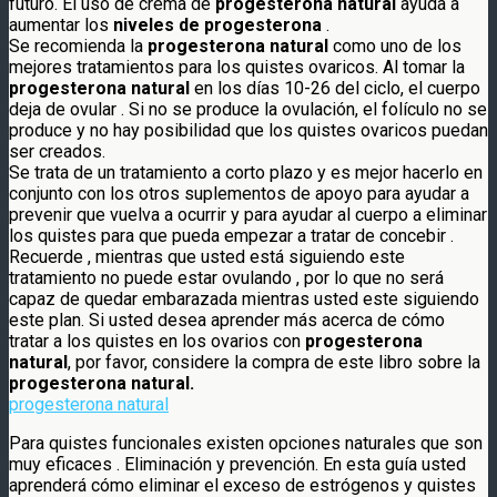
futuro. El uso de crema de
progesterona natural
ayuda a
aumentar los
niveles de progesterona
.
Se recomienda la
progesterona natural
como uno de los
mejores tratamientos para los quistes ovaricos. Al tomar la
progesterona natural
en los días 10-26 del ciclo, el cuerpo
deja de ovular . Si no se produce la ovulación, el folículo no se
produce y no hay posibilidad que los quistes ovaricos puedan
ser creados.
Se trata de un tratamiento a corto plazo y es mejor hacerlo en
conjunto con los otros suplementos de apoyo para ayudar a
prevenir que vuelva a ocurrir y para ayudar al cuerpo a eliminar
los quistes para que pueda empezar a tratar de concebir .
Recuerde , mientras que usted está siguiendo este
tratamiento no puede estar ovulando , por lo que no será
capaz de quedar embarazada mientras usted este siguiendo
este plan. Si usted desea aprender más acerca de cómo
tratar a los quistes en los ovarios con
progesterona
natural
, por favor, considere la compra de este libro sobre la
progesterona natural.
progesterona natural
Para quistes funcionales existen opciones naturales que son
muy eficaces . Eliminación y prevención. En esta guía usted
aprenderá cómo eliminar el exceso de estrógenos y quistes