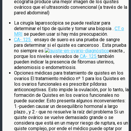
ecografía produce una mejor imagen de los quistes
ováricos que el ultrasonido convencional (a través de la
pared abdominal)
La cirugía laparoscópica se puede realizar para
determinar el tipo de quiste y tomar una biopsia .
CT o
MRI
se pueden usar si hay más preocupación.
CA- 125
ensayo de suero es una prueba de sangre
para determinar si el quiste es canceroso . Esta prueba
no siempre es
exacta ,
porque los niveles elevados de
CA- 125
también
pueden indicar la presencia de fibromas uterinos,
adenomiosis o endometriosis.
Opciones médicas para tratamiento de quistes en los
ovarios El tratamiento médico nº 1 para los Quistes en
los ovarios funcionales es prescribir píldoras
anticonceptivas. Esto impide la ovulación, por lo tanto, la
formación de Quistes en los ovarios funcionales no
puede suceder. Esto presenta algunos inconvenientes:
1.-pueden causar un desequilibrio hormonal a largo
plazo , y 2.- que no resuelve la raíz del problema Si un
quiste ovárico se vuelve demasiado grande o se
considera que está en un mayor riesgo de ruptura, es un
quiste complejo, por ende el médico puede optar por