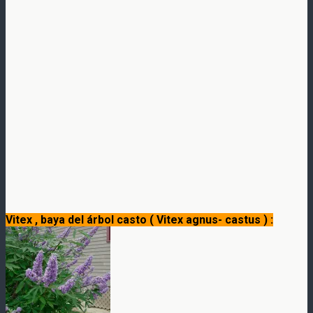
Vitex , baya del árbol casto ( Vitex agnus- castus ) :