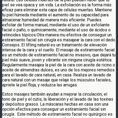
piel se vea opaca y sin vida. La exfoliación es la forma más
eficaz para eliminar esta capa de células muertas. Mantiene
tu piel húmeda mediante el aumento de su capacidad para
almacenar humedad de manera más eficiente. Puedes
exfoliar de forma manual, mediante el uso de un exfoliante
facial o paño, o químicamente, mediante el uso de ácidos o
retinoides tópicos.Otra manera mu efectiva de conseguir un
estiramiento facial sin cirugía es masajear la cara con el dedo.
Consejos. El lifting natural es un tratamiento de elevación
intensa de la cara y el cuello. El masaje de estiramiento facial
es un método de estiramiento facial no invasivo, que dejará tu
piel más suave, joven y vibrante sin ninguna cirugía estética.
Regularmente masajea la piel de la cara con aceite de ricino o
aceite de almendras dulces, es uno de los mejores remedios
para el lavado de cara natural, en casa. Realiza un lavado de
cara natural con un masaje que relaje los músculos faciales,
apriete la piel floja, y reduzca las arrugas.
Estos masajes también ayudan a mejorar la circulación, el
tono de piel y el cutis, la liberación y el lavado de las toxinas
y depósitos grasos. La máscaras hechas en casa son una
opción efectiva para conseguir un estiramiento facial sin
cirugía . Este método de estiramiento facial no quirúrgico es