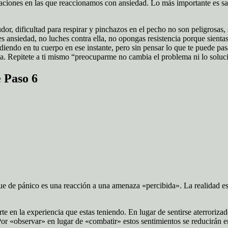
aciones en las que reaccionamos con ansiedad. Lo más importante es sa
dor, dificultad para respirar y pinchazos en el pecho no son peligrosas,
es ansiedad, no luches contra ella, no opongas resistencia porque sienta
diendo en tu cuerpo en ese instante, pero sin pensar lo que te puede pa
la. Repitete a ti mismo “preocuparme no cambia el problema ni lo soluci
 Paso 6
e de pánico es una reacción a una amenaza «percibida». La realidad es
e en la experiencia que estas teniendo. En lugar de sentirse aterrorizad
or «observar» en lugar de «combatir» estos sentimientos se reducirán en